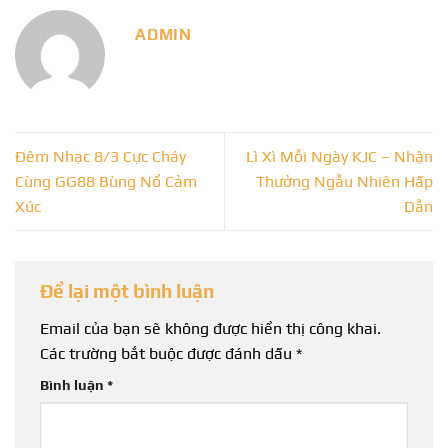
ADMIN
Đêm Nhạc 8/3 Cực Cháy
Lì Xì Mỗi Ngày KJC – Nhận
Cùng GG88 Bùng Nổ Cảm
Thưởng Ngẫu Nhiên Hấp
Xúc
Dẫn
Để lại một bình luận
Email của bạn sẽ không được hiển thị công khai.
Các trường bắt buộc được đánh dấu
*
Bình luận
*