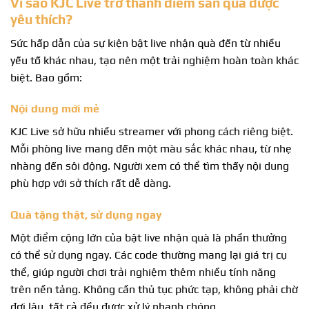
Vì sao KJC Live trở thành điểm săn quà được
yêu thích?
Sức hấp dẫn của sự kiện bật live nhận quà đến từ nhiều
yếu tố khác nhau, tạo nên một trải nghiệm hoàn toàn khác
biệt. Bao gồm:
Nội dung mới mẻ
KJC Live sở hữu nhiều streamer với phong cách riêng biệt.
Mỗi phòng live mang đến một màu sắc khác nhau, từ nhẹ
nhàng đến sôi động. Người xem có thể tìm thấy nội dung
phù hợp với sở thích rất dễ dàng.
Quà tặng thật, sử dụng ngay
Một điểm cộng lớn của bật live nhận quà là phần thưởng
có thể sử dụng ngay. Các code thường mang lại giá trị cụ
thể, giúp người chơi trải nghiệm thêm nhiều tính năng
trên nền tảng. Không cần thủ tục phức tạp, không phải chờ
đợi lâu, tất cả đều được xử lý nhanh chóng.