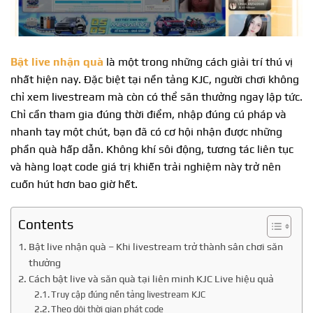
Bật live nhận quà
là một trong những cách giải trí thú vị
nhất hiện nay. Đặc biệt tại nền tảng KJC, người chơi không
chỉ xem livestream mà còn có thể săn thưởng ngay lập tức.
Chỉ cần tham gia đúng thời điểm, nhập đúng cú pháp và
nhanh tay một chút, bạn đã có cơ hội nhận được những
phần quà hấp dẫn. Không khí sôi động, tương tác liên tục
và hàng loạt code giá trị khiến trải nghiệm này trở nên
cuốn hút hơn bao giờ hết.
Contents
Bật live nhận quà – Khi livestream trở thành sân chơi săn
thưởng
Cách bật live và săn quà tại liên minh KJC Live hiệu quả
Truy cập đúng nền tảng livestream KJC
Theo dõi thời gian phát code