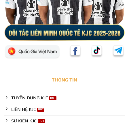
THÔNG TIN
TUYỂN DỤNG KJC
LIÊN HỆ KJC
SỰ KIỆN KJC