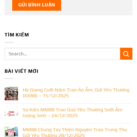
TÌM KIẾM
BÀI VIẾT MỚI
Hà Giang Cuối Năm Trao Áo Ấm, Gửi Yêu Thương
(XX88) – 15/12/2025
Sự Kiện MM88 Trao Quà Yêu Thương Sưởi Ấm
Giáng Sinh – 24/12/2025
MM88 Chung Tay Thiện Nguyện Trao Trung Thu
Gửi Yêu Thương 28/12/2025